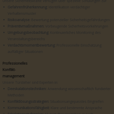
Unsere Sicherheitskräfte verfügen über spezielle Schulungen zur:
Gefahrenfrüherkennung:
Identifikation verdächtiger
Verhaltensmuster
Risikoanalyse:
Bewertung potenzieller Sicherheitsgefährdungen
Präventivmaßnahmen:
Vorbeugende Sicherheitsvorkehrungen
Umgebungsbeobachtung:
Kontinuierliches Monitoring des
Veranstaltungsbereichs
Verdachtsmomentbewertung:
Professionelle Einschätzung
auffälliger Situationen
Professionelles
Konflikt-
management
Unsere Türsteher sind Experten in:
Deeskalationstechniken:
Anwendung wissenschaftlich fundierter
Methoden
Konfliktlösungsstrategien:
Situationsangepasstes Eingreifen
Kommunikationsfähigkeit:
Klare und bestimmte Ansprache