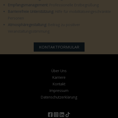
Empfangsmanagement:
Professionelle Erstbegrüßung
Barrierefreie Unterstützung:
Hilfe für mobilitätseingeschränkte
Personen
Atmosphäregestaltung:
Beitrag zu positiver
Veranstaltungsstimmung
KONTAKTFORMULAR
Über Uns
Karriere
Kontakt
Impressum
Datenschutzerklärung