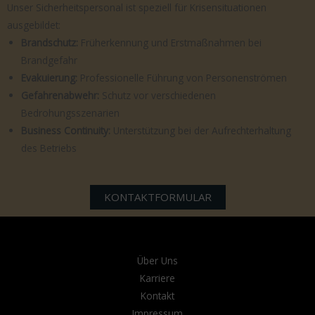
Unser Sicherheitspersonal ist speziell für Krisensituationen
ausgebildet:
Brandschutz:
Früherkennung und Erstmaßnahmen bei
Brandgefahr
Evakuierung:
Professionelle Führung von Personenströmen
Gefahrenabwehr:
Schutz vor verschiedenen
Bedrohungsszenarien
Business Continuity:
Unterstützung bei der Aufrechterhaltung
des Betriebs
KONTAKTFORMULAR
Über Uns
Karriere
Kontakt
Impressum