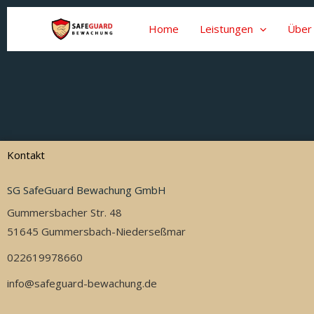
Zum
Inhalt
Home
Leistungen
Über
springen
Kontakt
SG SafeGuard Bewachung GmbH
Gummersbacher Str. 48
51645 Gummersbach-Niederseßmar
022619978660
info@safeguard-bewachung.de